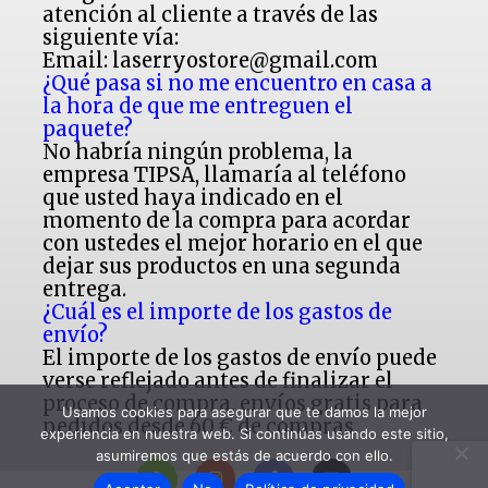
atención al cliente a través de las
siguiente vía:
Email: laserryostore@gmail.com
¿Qué pasa si no me encuentro en casa a
la hora de que me entreguen el
paquete?
No habría ningún problema, la
empresa TIPSA, llamaría al teléfono
que usted haya indicado en el
momento de la compra para acordar
con ustedes el mejor horario en el que
dejar sus productos en una segunda
entrega.
¿Cuál es el importe de los gastos de
envío?
El importe de los gastos de envío puede
verse reflejado antes de finalizar el
proceso de compra, envíos gratis para
Usamos cookies para asegurar que te damos la mejor
pedidos desde 60 € de compras.
experiencia en nuestra web. Si continúas usando este sitio,
asumiremos que estás de acuerdo con ello.